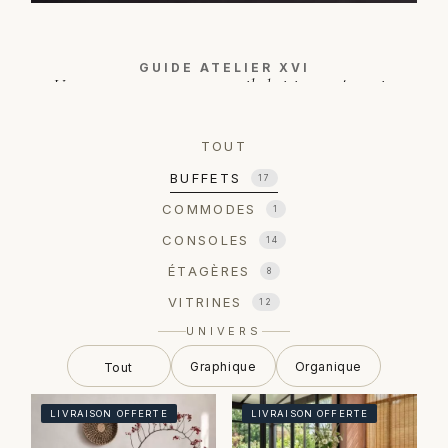
GUIDE ATELIER XVI
Un rangement ne range pas, il choisit ce qu'on voit.
LIRE LE GUIDE →
TOUT
BUFFETS
17
COMMODES
1
CONSOLES
14
ÉTAGÈRES
8
VITRINES
12
UNIVERS
Graphique
Organique
LIVRAISON OFFERTE
LIVRAISON OFFERTE