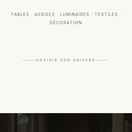
TABLES
·
ASSISES
·
LUMINAIRES
·
TEXTILES
·
DÉCORATION
Organique
CHOISIR SON UNIVERS
Graphique
DÉCOUVRIR CET UNIVERS
→
DÉCOUVRIR CET UNIVERS
→