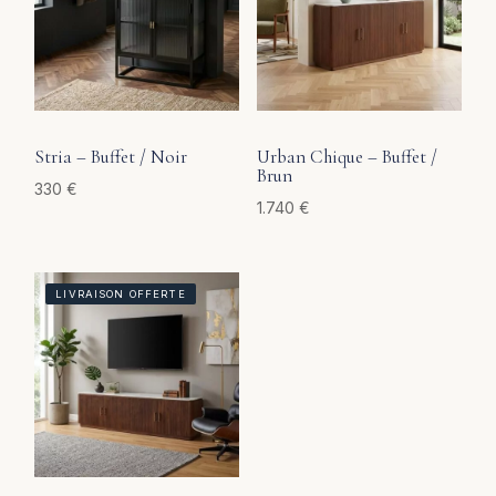
Stria – Buffet / Noir
Urban Chique – Buffet /
Brun
330
€
1.740
€
LIVRAISON OFFERTE