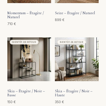
Momentum – Étagère /
Seize – Étagère / Naturel
Naturel
899
€
710
€
Skia – Étagère / Noir –
Skia – Étagère / Noir –
Basse
Haute
150
€
350
€