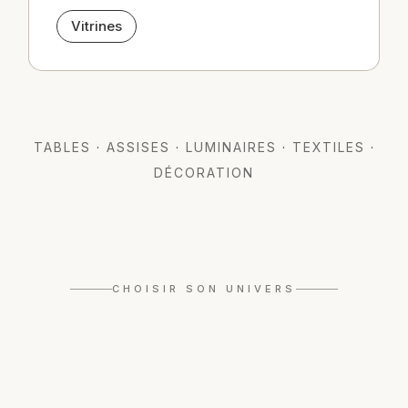
Vitrines
TABLES
·
ASSISES
·
LUMINAIRES
·
TEXTILES
·
DÉCORATION
Organique
CHOISIR SON UNIVERS
Graphique
DÉCOUVRIR CET UNIVERS
→
DÉCOUVRIR CET UNIVERS
→