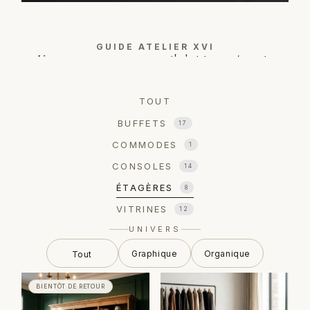
GUIDE ATELIER XVI
Un rangement ne range pas, il choisit ce qu'on voit.
LIRE LE GUIDE →
TOUT
BUFFETS
17
COMMODES
1
CONSOLES
14
ÉTAGÈRES
8
VITRINES
12
UNIVERS
Graphique
Organique