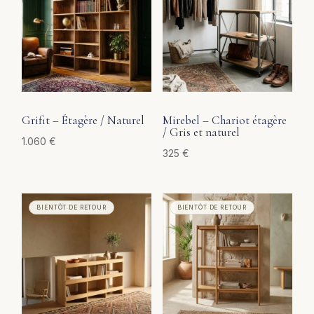
Grifit – Étagère / Naturel
Mirebel – Chariot étagère
/ Gris et naturel
1.060
€
325
€