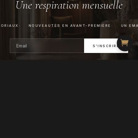
Une respiration mensuelle
TORIAUX
NOUVEAUTÉS EN AVANT-PREMIÈRE
UN EMA
S'INSCRIRE
DÉSINSCRIPTION EN UN CLIC
ATELIER XVI
LA BOUTIQUE
LE JOURNAL
LE MANIFESTE
À PROPOS
CONTACT