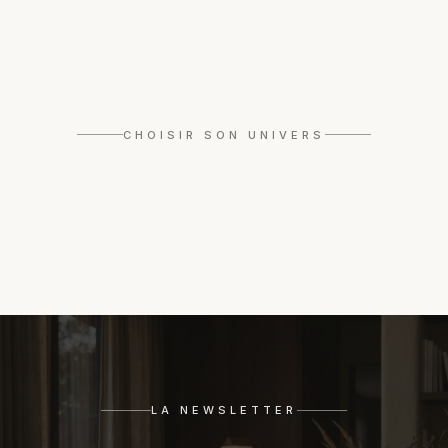
Organique
CHOISIR SON UNIVERS
Graphique
DÉCOUVRIR CET UNIVERS
→
DÉCOUVRIR CET UNIVERS
→
LA NEWSLETTER