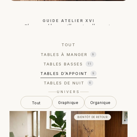
GUIDE ATELIER XVI
Plus une table accueille, moins elle se voit.
LIRE LE GUIDE →
TOUT
TABLES À MANGER
9
TABLES BASSES
11
TABLES D’APPOINT
9
TABLES DE NUIT
6
UNIVERS
Graphique
Organique