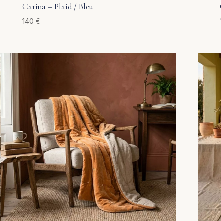
Carina – Plaid / Bleu
140
€