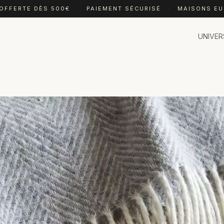
 OFFERTE DÈS 500€
·
PAIEMENT SÉCURISÉ
·
MAISONS E
UNIVER