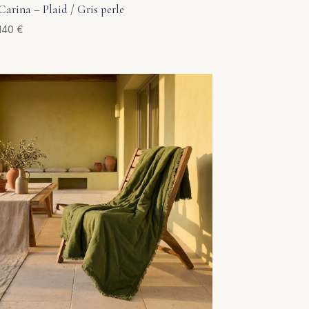
Carina – Plaid / Gris perle
140
€