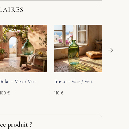
LAIRES
Triple – V
160
€
Bolai – Vase / Vert
Jinsuo – Vase / Vert
100
€
110
€
ce produit ?