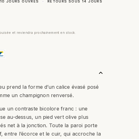
 10 JOURS OUVRÉS
·
RETOURS SOUS 14 JOURS
uisée et reviendra prochainement en stock.
eu prend la forme d’un calice évasé posé
omme un champignon renversé.
oue un contraste bicolore franc : une
se au-dessus, un pied vert olive plus
s net à la jonction. Toute la paroi porte
, entre l’écorce et le cuir, qui accroche la