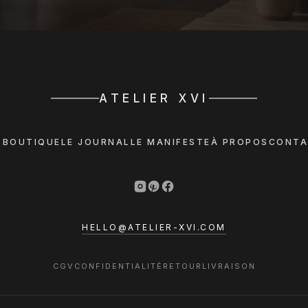
ATELIER XVI
 BOUTIQUE
LE JOURNAL
LE MANIFESTE
À PROPOS
CONTA
HELLO@ATELIER-XVI.COM
CGV
CONFIDENTIALITÉ
RETOUR
LIVRAISON