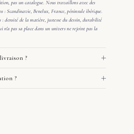
ition, pas un catalogue. Nous travaillons avec des
ns : Scandinavie, Benelux, France, péninsule ibérique.
s : densité de la matière, justesse du dessin, durabilité
i n'a pas sa place dans un univers ne rejoint pas la
livraison ?
 des ateliers de nos fabricants européens. Le délai
e adresse : comptez en général 2 à 10 jours ouvrés. Si
ation ?
crivez-nous sous quelques jours avec deux ou trois
. Une photo de la pièce où ira le meuble suffit. Sous
r en main avec le fabricant et le transporteur :
l'accord des matières et la lumière. Si l'harmonie n'est
ou solution adaptée. Pas de procédure à votre charge.
ers une autre référence. Pas de pression commerciale,
chat.