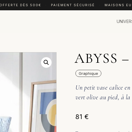
 OFFERTE DÈS 500€
·
PAIEMENT SÉCURISÉ
·
MAISONS E
UNIVER
ABYSS –
Graphique
Un petit vase calice en
vert olive au pied, à l
81
€