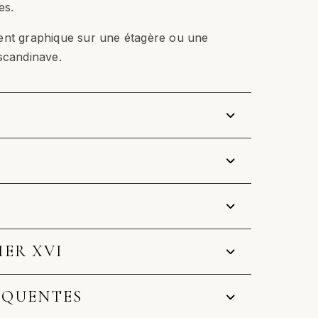
es.
ent graphique sur une étagère ou une
scandinave.
IER XVI
ÉQUENTES