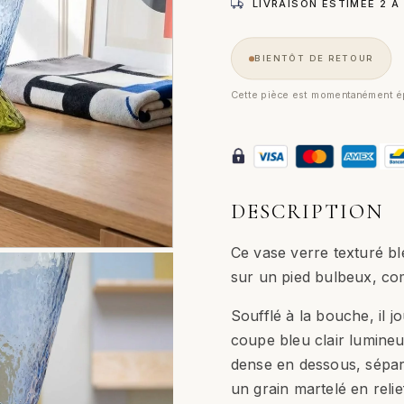
LIVRAISON ESTIMÉE 2 À
BIENTÔT DE RETOUR
Cette pièce est momentanément ép
DESCRIPTION
Ce vase verre texturé bl
sur un pied bulbeux, c
Soufflé à la bouche, il j
coupe bleu clair lumineu
dense en dessous, séparé
un grain martelé en relief