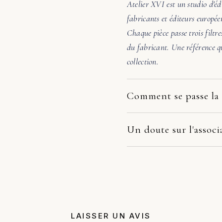
Atelier XVI est un studio d'éd
fabricants et éditeurs europée
Chaque pièce passe trois filtre
du fabricant. Une référence qu
collection.
Comment se passe la 
Nos pièces partent directement
dépend du fabricant et de votr
Un doute sur l'associ
la pièce arrive endommagée, é
Avant de valider, écrivez-nous
photos. Nous prenons le dossie
48h, nous vérifions l'échelle, 
remplacement, remboursement 
pas évidente, nous orientons v
juste un avis honnête avant a
LAISSER UN AVIS