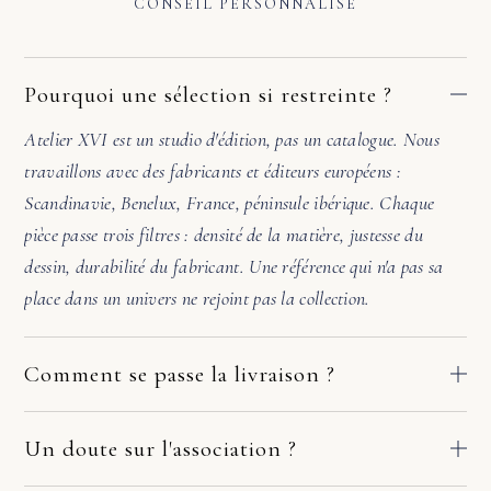
CONSEIL PERSONNALISÉ
Pourquoi une sélection si restreinte ?
Atelier XVI est un studio d'édition, pas un catalogue. Nous
travaillons avec des fabricants et éditeurs européens :
Scandinavie, Benelux, France, péninsule ibérique. Chaque
pièce passe trois filtres : densité de la matière, justesse du
dessin, durabilité du fabricant. Une référence qui n'a pas sa
place dans un univers ne rejoint pas la collection.
Comment se passe la livraison ?
Nos pièces partent directement des ateliers de nos fabricants
européens. Le délai dépend du fabricant et de votre adresse :
Un doute sur l'association ?
comptez en général 2 à 10 jours ouvrés. Si la pièce arrive
Avant de valider, écrivez-nous. Une photo de la pièce où ira le