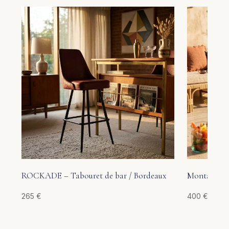
ROCKADE – Tabouret de bar / Bordeaux
Montano – 
265
€
400
€