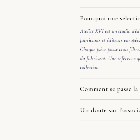
Pourquoi une sélectio
Atelier XVI est un studio d'éd
fabricants et éditeurs europée
Chaque pièce passe trois filtre
du fabricant. Une référence qu
collection.
Comment se passe la 
Nos pièces partent directement
dépend du fabricant et de votr
Un doute sur l'associ
la pièce arrive endommagée, é
Avant de valider, écrivez-nous
photos. Nous prenons le dossie
48h, nous vérifions l'échelle, 
remplacement, remboursement 
pas évidente, nous orientons v