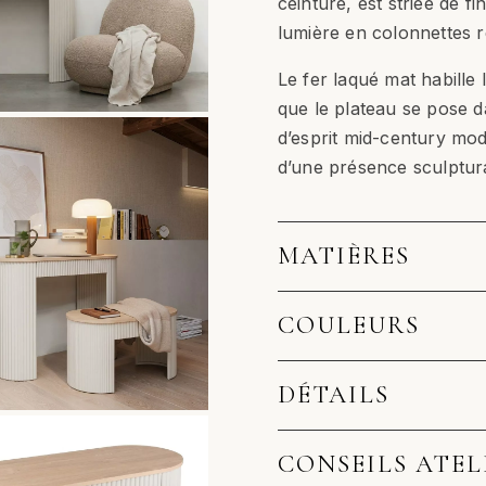
ceinture, est striée de f
lumière en colonnettes r
Le fer laqué mat habille 
que le plateau se pose da
d’esprit mid-century mo
d’une présence sculptura
MATIÈRES
COULEURS
DÉTAILS
CONSEILS ATEL