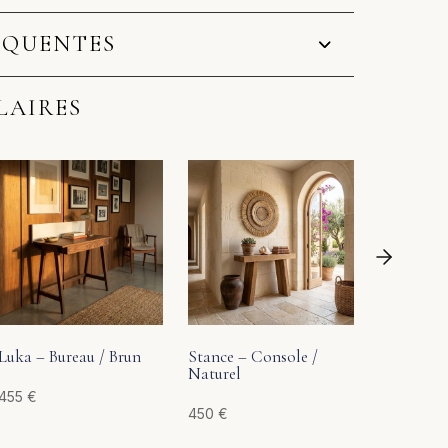
ÉQUENTES
LAIRES
Onyx – Co
550
€
Luka – Bureau / Brun
Stance – Console /
Naturel
455
€
450
€