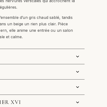
ines nervures verticales qui accrochent la
égulières.
l’ensemble d’un gris chaud sablé, tandis
ns un beige un rien plus clair. Pièce
dern, elle anime une entrée ou un salon
le et calme.
IER XVI