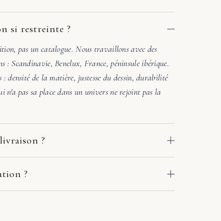
n si restreinte ?
ition, pas un catalogue. Nous travaillons avec des
ns : Scandinavie, Benelux, France, péninsule ibérique.
s : densité de la matière, justesse du dessin, durabilité
i n'a pas sa place dans un univers ne rejoint pas la
livraison ?
 des ateliers de nos fabricants européens. Le délai
e adresse : comptez en général 2 à 10 jours ouvrés. Si
ation ?
crivez-nous sous quelques jours avec deux ou trois
. Une photo de la pièce où ira le meuble suffit. Sous
r en main avec le fabricant et le transporteur :
l'accord des matières et la lumière. Si l'harmonie n'est
ou solution adaptée. Pas de procédure à votre charge.
ers une autre référence. Pas de pression commerciale,