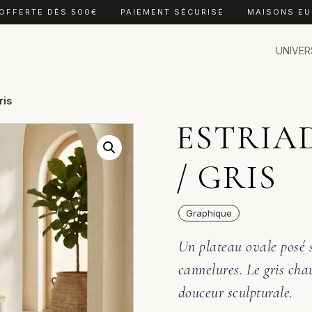
 OFFERTE DÈS 500€
·
PAIEMENT SÉCURISÉ
·
MAISONS E
UNIVER
ris
ESTRIA
/ GRIS
Graphique
Un plateau ovale posé s
cannelures. Le gris cha
douceur sculpturale.