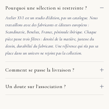
Pourquoi une sélection si restreinte ?
Atelier XVI est un studio d'édition, pas un catalogue. Nous
travaillons avec des fabricants et éditeurs européens :
Scandinavie, Benelux, France, péninsule ibérique. Chaque
pièce passe trois filtres : densité de la matière, justesse du
dessin, durabilité du fabricant. Une référence qui n'a pas sa
place dans un univers ne rejoint pas la collection.
Comment se passe la livraison ?
Nos pièces partent directement des ateliers de nos fabricants
européens. Le délai dépend du fabricant et de votre adresse :
Un doute sur l'association ?
comptez en général 2 à 10 jours ouvrés. Si la pièce arrive
Avant de valider, écrivez-nous. Une photo de la pièce où ira le
endommagée, écrivez-nous sous quelques jours avec deux ou
meuble suffit. Sous 48h, nous vérifions l'échelle, l'accord des
trois photos. Nous prenons le dossier en main avec le fabricant
matières et la lumière. Si l'harmonie n'est pas évidente, nous