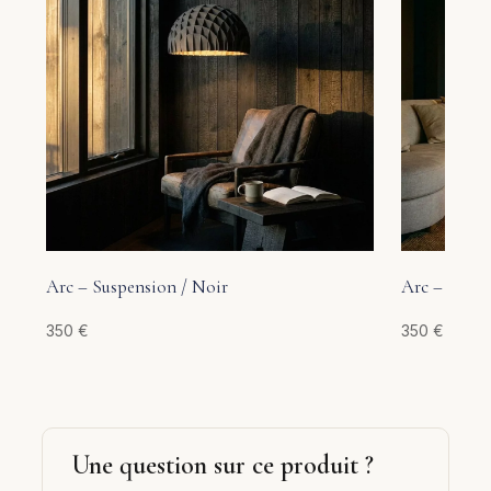
Arc – Suspension / Noir
Arc – Suspe
350
€
350
€
Une question sur ce produit ?