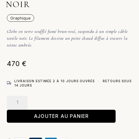
NOIR
Graphique
Globe en verre soufflé fumé brun-rosé, suspendu à un simple câble
textile noir. Le filament dessine un point chaud diffus à travers la
teinte ambrée.
470
€
LIVRAISON ESTIMÉE 2 À 10 JOURS OUVRÉS
·
RETOURS SOUS
14 JOURS
quantité
de
Gloria
AJOUTER AU PANIER
–
Suspension
/