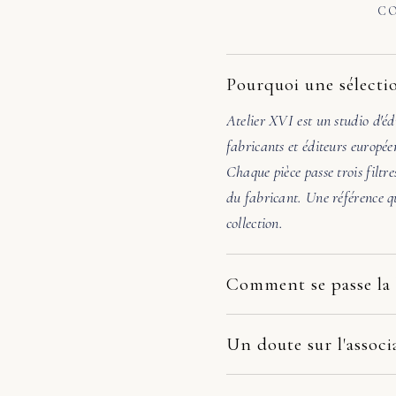
CO
Pourquoi une sélectio
Atelier XVI est un studio d'éd
fabricants et éditeurs europée
Chaque pièce passe trois filtre
du fabricant. Une référence qu
collection.
Comment se passe la 
Nos pièces partent directement
dépend du fabricant et de votr
Un doute sur l'associ
la pièce arrive endommagée, é
Avant de valider, écrivez-nous
photos. Nous prenons le dossie
48h, nous vérifions l'échelle, 