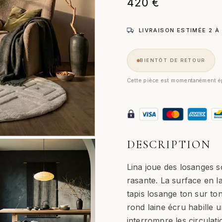
420
€
LIVRAISON ESTIMÉE 2 À
BIENTÔT DE RETOUR
Cette pièce est momentanément ép
DESCRIPTION
Lina joue des losanges s
rasante. La surface en l
tapis losange ton sur ton
rond laine écru habille 
interrompre les circulati