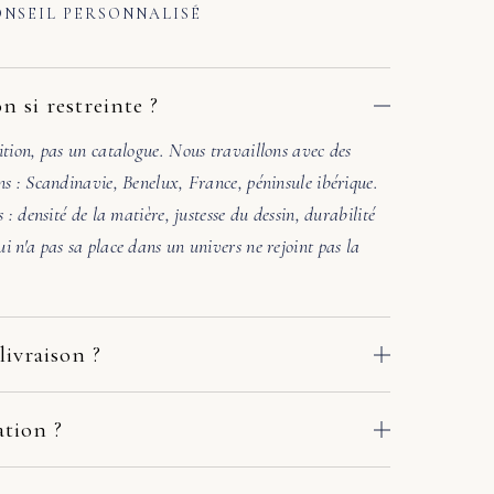
NSEIL PERSONNALISÉ
n si restreinte ?
ition, pas un catalogue. Nous travaillons avec des
ns : Scandinavie, Benelux, France, péninsule ibérique.
s : densité de la matière, justesse du dessin, durabilité
i n'a pas sa place dans un univers ne rejoint pas la
livraison ?
 des ateliers de nos fabricants européens. Le délai
e adresse : comptez en général 2 à 10 jours ouvrés. Si
ation ?
crivez-nous sous quelques jours avec deux ou trois
. Une photo de la pièce où ira le meuble suffit. Sous
r en main avec le fabricant et le transporteur :
l'accord des matières et la lumière. Si l'harmonie n'est