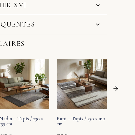
IER XVI
ÉQUENTES
LAIRES
Runi – Tap
cm
740
€
Nadia – Tapis / 230 ×
Runi – Tapis / 230 × 160
155 cm
cm