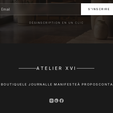
S'INSCRIRE
DÉSINSCRIPTION EN UN CLIC
ATELIER XVI
 BOUTIQUE
LE JOURNAL
LE MANIFESTE
À PROPOS
CONTA