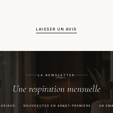
remplacement, remboursement 
pas évidente, nous orientons v
juste un avis honnête avant a
LAISSER UN AVIS
LA NEWSLETTER
Une respiration mensuelle
TORIAUX
NOUVEAUTÉS EN AVANT-PREMIÈRE
UN EMA