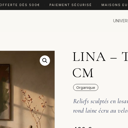
 OFFERTE DÈS 500€
·
PAIEMENT SÉCURISÉ
·
MAISONS E
UNIVER
LINA – T
CM
Organique
Reliefs sculptés en losa
rond laine écru au velo