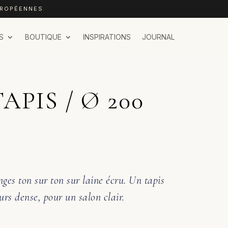
UROPÉENNES
S
BOUTIQUE
INSPIRATIONS
JOURNAL
APIS / Ø 200
nges ton sur ton sur laine écru. Un tapis
urs dense, pour un salon clair.