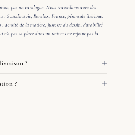
ition, pas un catalogue. Nous travaillons avec des
ns : Scandinavie, Benelux, France, péninsule ibérique.
s : densité de la matière, justesse du dessin, durabilité
i n'a pas sa place dans un univers ne rejoint pas la
livraison ?
 des ateliers de nos fabricants européens. Le délai
e adresse : comptez en général 2 à 10 jours ouvrés. Si
ation ?
crivez-nous sous quelques jours avec deux ou trois
. Une photo de la pièce où ira le meuble suffit. Sous
r en main avec le fabricant et le transporteur :
l'accord des matières et la lumière. Si l'harmonie n'est
ou solution adaptée. Pas de procédure à votre charge.
ers une autre référence. Pas de pression commerciale,
chat.