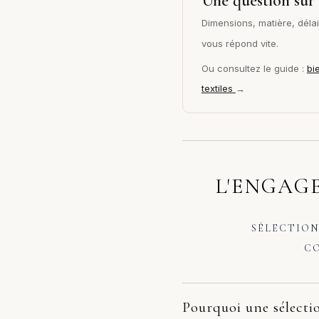
Une question sur 
Dimensions, matière, délai 
vous répond vite.
Ou consultez le guide :
bi
textiles
→
L'ENGAGE
SÉLECTION
CO
Pourquoi une sélectio