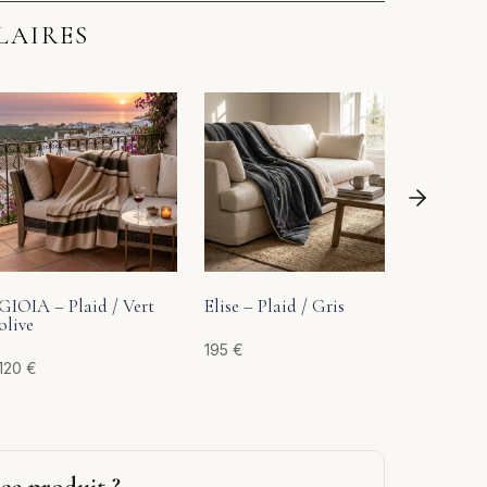
LAIRES
Elise – Pl
Terracott
195
€
GIOIA – Plaid / Vert
Elise – Plaid / Gris
olive
195
€
120
€