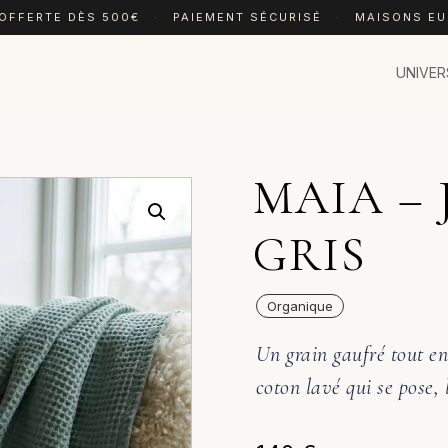
 OFFERTE DÈS 500€
·
PAIEMENT SÉCURISÉ
·
MAISONS E
UNIVER
MAIA – 
GRIS
Organique
Un grain gaufré tout en
coton lavé qui se pose, 