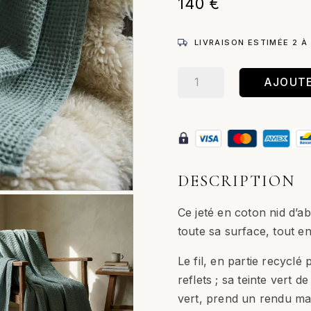
140
€
LIVRAISON ESTIMÉE 2 À
quantité
AJOUTE
de
Maia
–
Jeté
/
Vert
DESCRIPTION
de
gris
Ce jeté en coton nid d’ab
toute sa surface, tout en
Le fil, en partie recyclé 
reflets ; sa teinte vert 
vert, prend un rendu mat