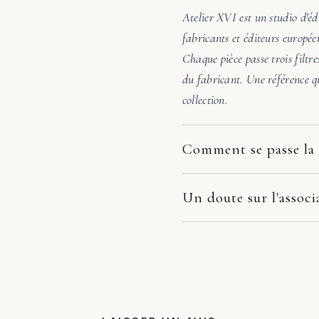
Atelier XVI est un studio d'éd
fabricants et éditeurs europée
Chaque pièce passe trois filtre
du fabricant. Une référence qu
collection.
Comment se passe la 
Nos pièces partent directement
dépend du fabricant et de votr
Un doute sur l'associ
la pièce arrive endommagée, é
Avant de valider, écrivez-nous
photos. Nous prenons le dossie
48h, nous vérifions l'échelle, 
remplacement, remboursement 
pas évidente, nous orientons v
juste un avis honnête avant a