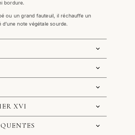
ni bordure.
pé ou un grand fauteuil, il réchauffe un
ré d’une note végétale sourde.
IER XVI
ÉQUENTES