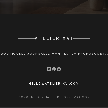
ATELIER XVI
 BOUTIQUE
LE JOURNAL
LE MANIFESTE
À PROPOS
CONTA
HELLO@ATELIER-XVI.COM
CGV
CONFIDENTIALITÉ
RETOUR
LIVRAISON