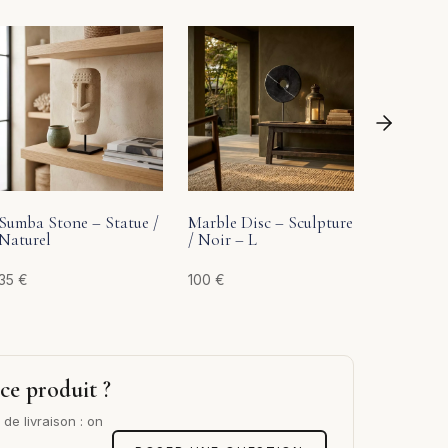
Galatée –
Brun
83
€
Sumba Stone – Statue /
Marble Disc – Sculpture
Naturel
/ Noir – L
35
€
100
€
ce produit ?
de livraison : on