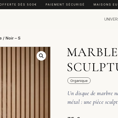
 OFFERTE DÈS 500€
·
PAIEMENT SÉCURISÉ
·
MAISONS E
UNIVER
 / Noir – S
MARBLE 
SCULPTU
Organique
Un disque de marbre noi
métal : une pièce sculpt