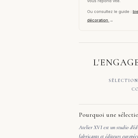
vous répond vite.
Ou consultez le guide :
bi
décoration
→
L'ENGAGE
SÉLECTION
CO
Pourquoi une sélectio
Atelier XVI est un studio d'éd
fabricants et éditeurs europée