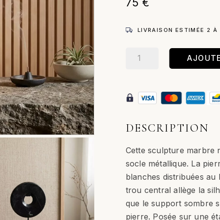
75
€
LIVRAISON ESTIMÉE 2 À
quantité
AJOUTE
de
Marble
Disc
–
Sculpture
/
DESCRIPTION
Noir
–
Cette sculpture marbre n
S
socle métallique. La pier
blanches distribuées au
trou central allège la sil
que le support sombre s’
pierre. Posée sur une é