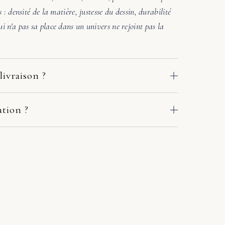
s : densité de la matière, justesse du dessin, durabilité
i n'a pas sa place dans un univers ne rejoint pas la
livraison ?
 des ateliers de nos fabricants européens. Le délai
e adresse : comptez en général 2 à 10 jours ouvrés. Si
ation ?
crivez-nous sous quelques jours avec deux ou trois
. Une photo de la pièce où ira le meuble suffit. Sous
r en main avec le fabricant et le transporteur :
l'accord des matières et la lumière. Si l'harmonie n'est
ou solution adaptée. Pas de procédure à votre charge.
ers une autre référence. Pas de pression commerciale,
chat.