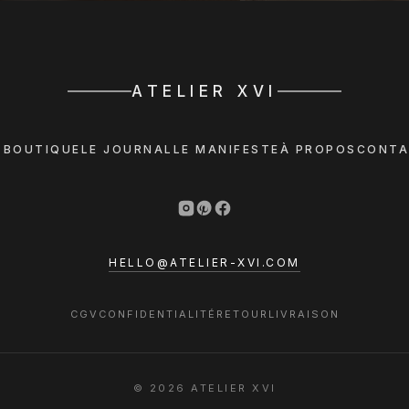
ATELIER XVI
 BOUTIQUE
LE JOURNAL
LE MANIFESTE
À PROPOS
CONTA
HELLO@ATELIER-XVI.COM
CGV
CONFIDENTIALITÉ
RETOUR
LIVRAISON
© 2026 ATELIER XVI