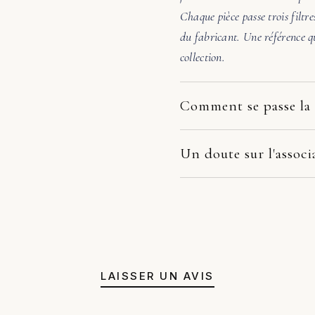
Chaque pièce passe trois filtre
du fabricant. Une référence qu
collection.
Comment se passe la 
Nos pièces partent directement
dépend du fabricant et de votr
Un doute sur l'associ
la pièce arrive endommagée, é
Avant de valider, écrivez-nous
photos. Nous prenons le dossie
48h, nous vérifions l'échelle, 
remplacement, remboursement 
pas évidente, nous orientons v
juste un avis honnête avant a
LAISSER UN AVIS