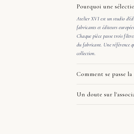
Pourquoi une sélectio
Atelier XVI est un studio d'éd
fabricants et éditeurs europée
Chaque pièce passe trois filtre
du fabricant. Une référence qu
collection.
Comment se passe la 
Nos pièces partent directement
dépend du fabricant et de votr
Un doute sur l'associ
la pièce arrive endommagée, é
Avant de valider, écrivez-nous
photos. Nous prenons le dossie
48h, nous vérifions l'échelle, 
remplacement, remboursement 
pas évidente, nous orientons v
juste un avis honnête avant a