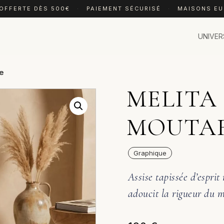
 OFFERTE DÈS 500€
·
PAIEMENT SÉCURISÉ
·
MAISONS E
UNIVER
de
MELITA 
MOUTA
Graphique
Assise tapissée d’esprit
adoucit la rigueur du mé