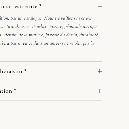
n si restreinte ?
ition, pas un catalogue. Nous travaillons avec des
ns : Scandinavie, Benelux, France, péninsule ibérique.
s : densité de la matière, justesse du dessin, durabilité
i n'a pas sa place dans un univers ne rejoint pas la
livraison ?
 des ateliers de nos fabricants européens. Le délai
e adresse : comptez en général 2 à 10 jours ouvrés. Si
ation ?
crivez-nous sous quelques jours avec deux ou trois
. Une photo de la pièce où ira le meuble suffit. Sous
r en main avec le fabricant et le transporteur :
l'accord des matières et la lumière. Si l'harmonie n'est
ou solution adaptée. Pas de procédure à votre charge.
ers une autre référence. Pas de pression commerciale,
chat.