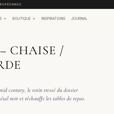
UROPÉENNES
S
BOUTIQUE
INSPIRATIONS
JOURNAL
– CHAISE /
RDE
 mid century, le rotin tressé du dossier
tal noir et réchauffe les tables de repas.