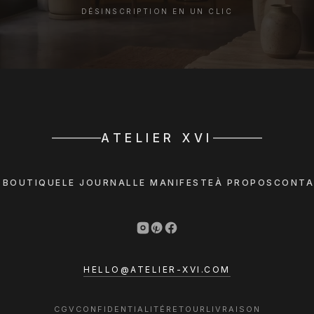
DÉSINSCRIPTION EN UN CLIC
ATELIER XVI
 BOUTIQUE
LE JOURNAL
LE MANIFESTE
À PROPOS
CONTA
HELLO@ATELIER-XVI.COM
CGV
CONFIDENTIALITÉ
RETOUR
LIVRAISON