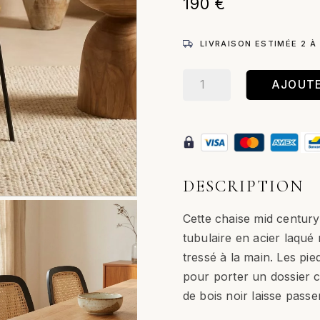
190
€
LIVRAISON ESTIMÉE 2 À
quantité
AJOUTE
de
Melita
–
Chaise
/
Moutarde
DESCRIPTION
Cette chaise mid century
tubulaire en acier laqué 
tressé à la main. Les pie
pour porter un dossier 
de bois noir laisse passe