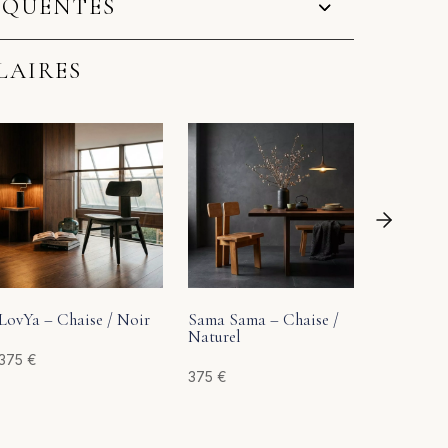
ÉQUENTES
LAIRES
Malibu – 
220
€
LovYa – Chaise / Noir
Sama Sama – Chaise /
Naturel
375
€
375
€