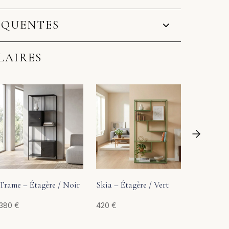
ÉQUENTES
LAIRES
Skia – Éta
Haute
350
€
Trame – Étagère / Noir
Skia – Étagère / Vert
380
€
420
€