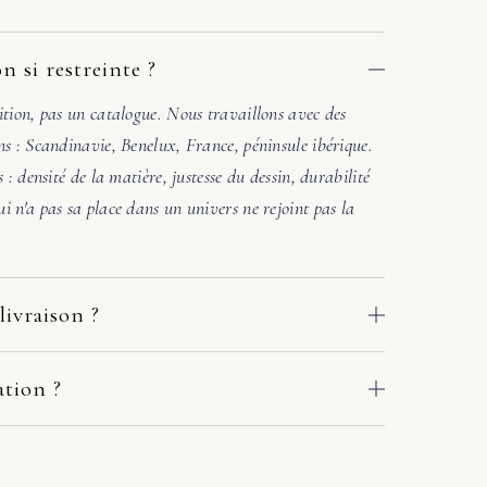
n si restreinte ?
ition, pas un catalogue. Nous travaillons avec des
ns : Scandinavie, Benelux, France, péninsule ibérique.
s : densité de la matière, justesse du dessin, durabilité
i n'a pas sa place dans un univers ne rejoint pas la
livraison ?
 des ateliers de nos fabricants européens. Le délai
e adresse : comptez en général 2 à 10 jours ouvrés. Si
ation ?
crivez-nous sous quelques jours avec deux ou trois
. Une photo de la pièce où ira le meuble suffit. Sous
r en main avec le fabricant et le transporteur :
l'accord des matières et la lumière. Si l'harmonie n'est
ou solution adaptée. Pas de procédure à votre charge.
ers une autre référence. Pas de pression commerciale,