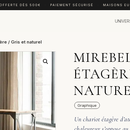
 OFFERTE DÈS 500€
·
PAIEMENT SÉCURISÉ
·
MAISONS E
UNIVER
re / Gris et naturel
MIREBE
ÉTAGÈRE
NATUR
Graphique
Un chariot étagère d’ate
chaleureux s’oppose au g