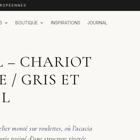
UROPÉENNES
S
BOUTIQUE
INSPIRATIONS
JOURNAL
L – CHARIOT
 / GRIS ET
EL
lier monté sur roulettes, où l’acacia
ris patiné d’une structure rivetée.