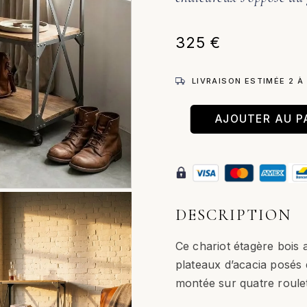
325
€
LIVRAISON ESTIMÉE 2 À
AJOUTER AU P
quantité
de
Mirebel
–
Chariot
étagère
DESCRIPTION
/
Gris
Ce chariot étagère bois a
et
plateaux d’acacia posés 
naturel
montée sur quatre roulet