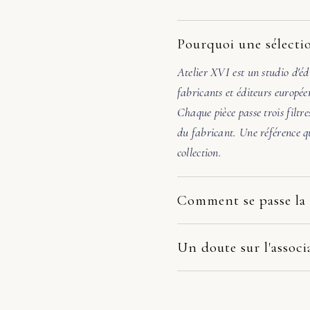
Pourquoi une sélectio
Atelier XVI est un studio d'éd
fabricants et éditeurs europée
Chaque pièce passe trois filtre
du fabricant. Une référence qu
collection.
Comment se passe la 
Nos pièces partent directement
dépend du fabricant et de votr
Un doute sur l'associ
la pièce arrive endommagée, é
Avant de valider, écrivez-nous
photos. Nous prenons le dossie
48h, nous vérifions l'échelle, 
remplacement, remboursement 
pas évidente, nous orientons v