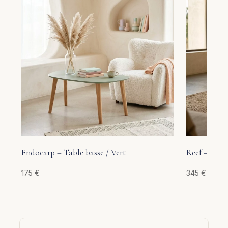
Endocarp – Table basse / Vert
Reef – Table
175
€
345
€