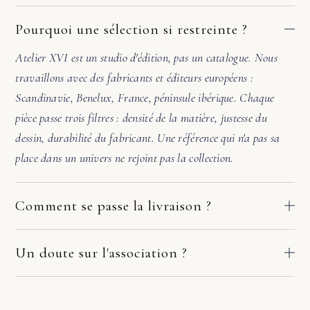
Pourquoi une sélection si restreinte ?
Atelier XVI est un studio d'édition, pas un catalogue. Nous
travaillons avec des fabricants et éditeurs européens :
Scandinavie, Benelux, France, péninsule ibérique. Chaque
pièce passe trois filtres : densité de la matière, justesse du
dessin, durabilité du fabricant. Une référence qui n'a pas sa
place dans un univers ne rejoint pas la collection.
Comment se passe la livraison ?
Nos pièces partent directement des ateliers de nos fabricants
européens. Le délai dépend du fabricant et de votre adresse :
Un doute sur l'association ?
comptez en général 2 à 10 jours ouvrés. Si la pièce arrive
Avant de valider, écrivez-nous. Une photo de la pièce où ira le
endommagée, écrivez-nous sous quelques jours avec deux ou
meuble suffit. Sous 48h, nous vérifions l'échelle, l'accord des
trois photos. Nous prenons le dossier en main avec le fabricant