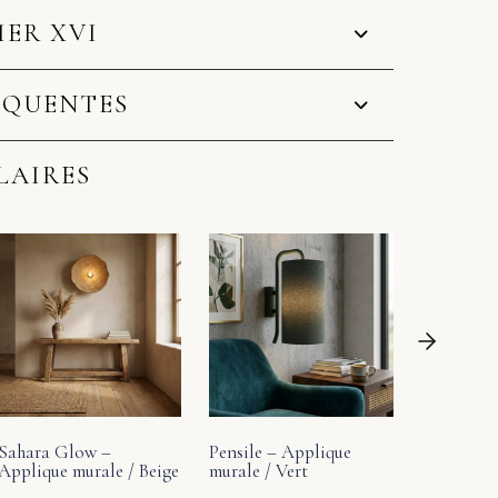
IER XVI
ÉQUENTES
LAIRES
Slender –
murale / 
255
€
Sahara Glow –
Pensile – Applique
Applique murale / Beige
murale / Vert