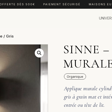
 OFFERTE DÈS 500€
·
PAIEMENT SÉCURISÉ
·
MAISONS E
UNIVER
e / Gris
SINNE –
MURALE 
Organique
Applique murale cylind
gris à grain mat et inté
entrée ou tête de lit.