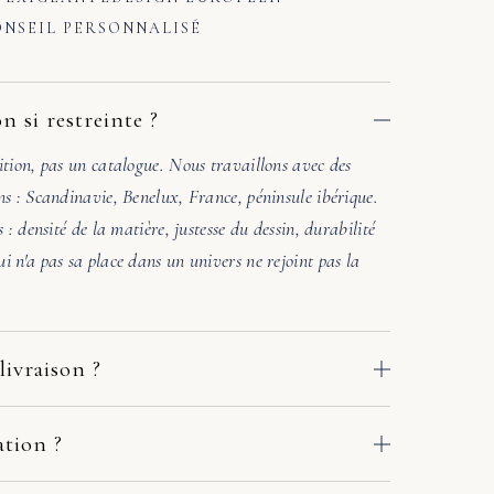
NSEIL PERSONNALISÉ
n si restreinte ?
ition, pas un catalogue. Nous travaillons avec des
ns : Scandinavie, Benelux, France, péninsule ibérique.
s : densité de la matière, justesse du dessin, durabilité
i n'a pas sa place dans un univers ne rejoint pas la
livraison ?
 des ateliers de nos fabricants européens. Le délai
e adresse : comptez en général 2 à 10 jours ouvrés. Si
ation ?
crivez-nous sous quelques jours avec deux ou trois
. Une photo de la pièce où ira le meuble suffit. Sous