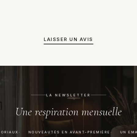
photos. Nous prenons le dossie
48h, nous vérifions l'échelle, 
remplacement, remboursement 
pas évidente, nous orientons v
juste un avis honnête avant a
LAISSER UN AVIS
LA NEWSLETTER
Une respiration mensuelle
TORIAUX
NOUVEAUTÉS EN AVANT-PREMIÈRE
UN EMA