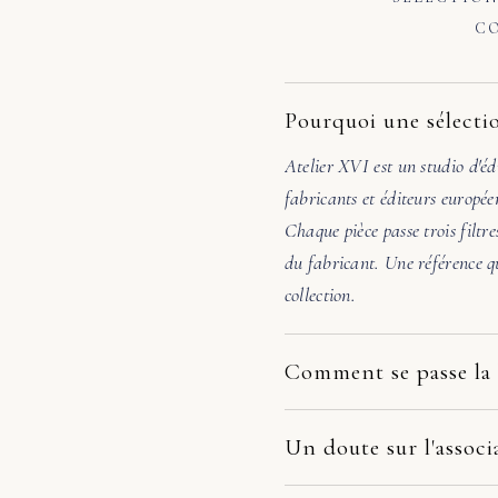
CO
Pourquoi une sélectio
Atelier XVI est un studio d'éd
fabricants et éditeurs europée
Chaque pièce passe trois filtre
du fabricant. Une référence qu
collection.
Comment se passe la 
Nos pièces partent directement
dépend du fabricant et de votr
Un doute sur l'associ
la pièce arrive endommagée, é
Avant de valider, écrivez-nous