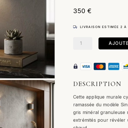
350
€
LIVRAISON ESTIMÉE 2 À
quantité
AJOUTE
de
Sinne
–
Applique
murale
/
DESCRIPTION
Gris
Cette applique murale cy
ramassée du modèle Sinne
gris minéral granuleuse
extrémités pour révéler u
chaud.