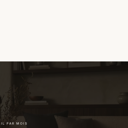
r en main avec le fabricant et le transporteur :
l'accord des matières et la lumière. Si l'harmonie n'est
ou solution adaptée. Pas de procédure à votre charge.
ers une autre référence. Pas de pression commerciale,
chat.
IL PAR MOIS