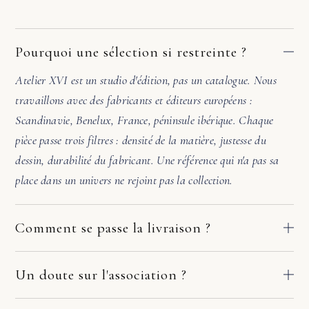
Pourquoi une sélection si restreinte ?
Atelier XVI est un studio d'édition, pas un catalogue. Nous
travaillons avec des fabricants et éditeurs européens :
Scandinavie, Benelux, France, péninsule ibérique. Chaque
pièce passe trois filtres : densité de la matière, justesse du
dessin, durabilité du fabricant. Une référence qui n'a pas sa
place dans un univers ne rejoint pas la collection.
Comment se passe la livraison ?
Nos pièces partent directement des ateliers de nos fabricants
européens. Le délai dépend du fabricant et de votre adresse :
Un doute sur l'association ?
comptez en général 2 à 10 jours ouvrés. Si la pièce arrive
Avant de valider, écrivez-nous. Une photo de la pièce où ira le
endommagée, écrivez-nous sous quelques jours avec deux ou