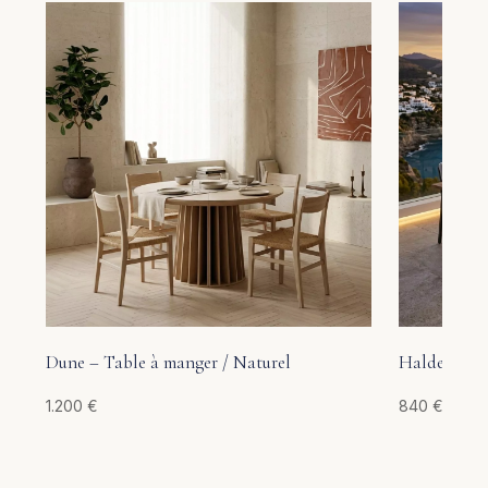
Dune – Table à manger / Naturel
Halden – Ta
1.200
€
840
€