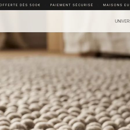
 OFFERTE DÈS 500€
·
PAIEMENT SÉCURISÉ
·
MAISONS E
UNIVER