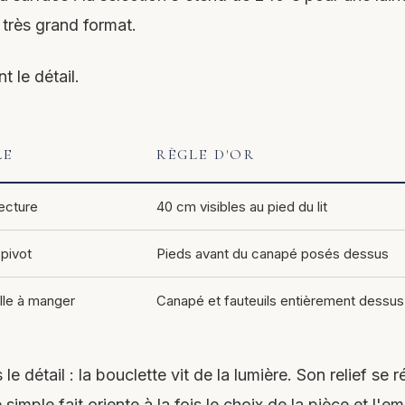
 très grand format.
 le détail.
LE
RÈGLE D'OR
ecture
40 cm visibles au pied du lit
 pivot
Pieds avant du canapé posés dessus
alle à manger
Canapé et fauteuils entièrement dessus
e détail : la bouclette vit de la lumière. Son relief se 
 simple fait oriente à la fois le choix de la pièce et l'