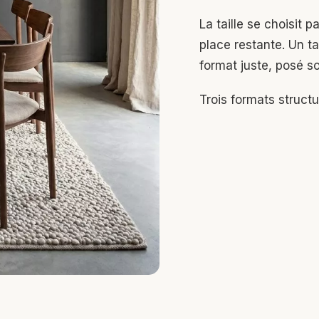
La taille se choisit p
place restante. Un tap
format juste, posé so
Trois formats structu