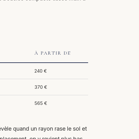
À PARTIR DE
240 €
370 €
565 €
révèle quand un rayon rase le sol et
emplacement, on y revient plus bas.