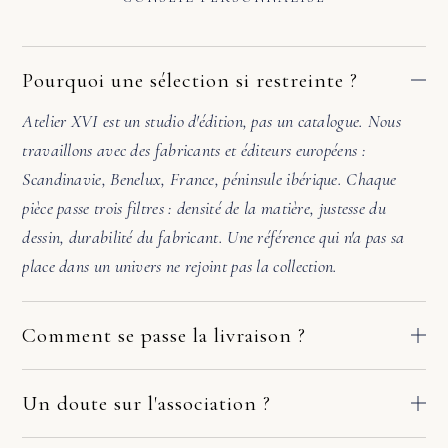
Pourquoi une sélection si restreinte ?
Atelier XVI est un studio d'édition, pas un catalogue. Nous
travaillons avec des fabricants et éditeurs européens :
Scandinavie, Benelux, France, péninsule ibérique. Chaque
pièce passe trois filtres : densité de la matière, justesse du
dessin, durabilité du fabricant. Une référence qui n'a pas sa
place dans un univers ne rejoint pas la collection.
Comment se passe la livraison ?
Nos pièces partent directement des ateliers de nos fabricants
européens. Le délai dépend du fabricant et de votre adresse :
Un doute sur l'association ?
comptez en général 2 à 10 jours ouvrés. Si la pièce arrive
Avant de valider, écrivez-nous. Une photo de la pièce où ira le