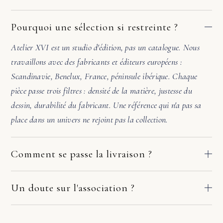
Pourquoi une sélection si restreinte ?
Atelier XVI est un studio d'édition, pas un catalogue. Nous
travaillons avec des fabricants et éditeurs européens :
Scandinavie, Benelux, France, péninsule ibérique. Chaque
pièce passe trois filtres : densité de la matière, justesse du
dessin, durabilité du fabricant. Une référence qui n'a pas sa
place dans un univers ne rejoint pas la collection.
Comment se passe la livraison ?
Nos pièces partent directement des ateliers de nos fabricants
européens. Le délai dépend du fabricant et de votre adresse :
Un doute sur l'association ?
comptez en général 2 à 10 jours ouvrés. Si la pièce arrive
Avant de valider, écrivez-nous. Une photo de la pièce où ira le
endommagée, écrivez-nous sous quelques jours avec deux ou
meuble suffit. Sous 48h, nous vérifions l'échelle, l'accord des