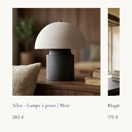
Silex – Lampe à poser / Noir
Magma – La
280
€
175
€