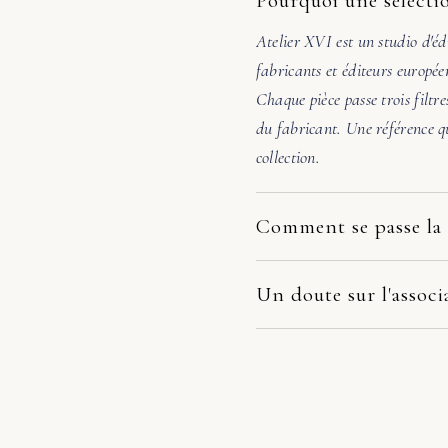
Pourquoi une sélectio
Atelier XVI est un studio d'éd
fabricants et éditeurs europée
Chaque pièce passe trois filtre
du fabricant. Une référence qu
collection.
Comment se passe la 
Nos pièces partent directement
dépend du fabricant et de votr
Un doute sur l'associ
la pièce arrive endommagée, é
Avant de valider, écrivez-nous
photos. Nous prenons le dossie
48h, nous vérifions l'échelle, 
remplacement, remboursement 
pas évidente, nous orientons v
juste un avis honnête avant a