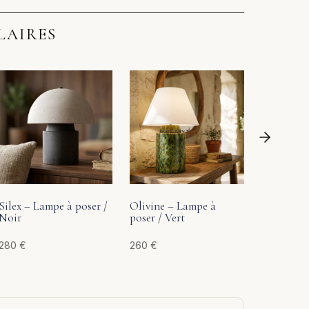
LAIRES
Jaspe – L
Brun
175
€
Silex – Lampe à poser /
Olivine – Lampe à
Noir
poser / Vert
280
€
260
€