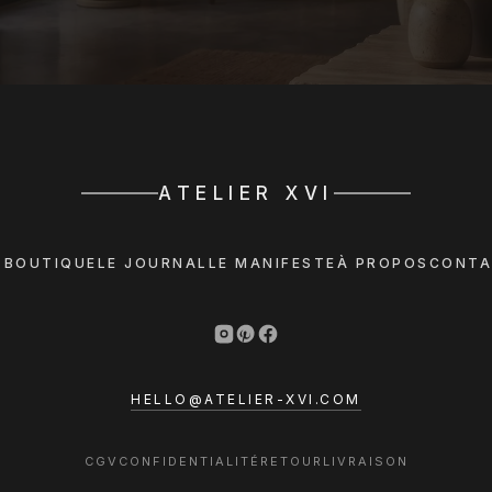
ATELIER XVI
 BOUTIQUE
LE JOURNAL
LE MANIFESTE
À PROPOS
CONTA
HELLO@ATELIER-XVI.COM
CGV
CONFIDENTIALITÉ
RETOUR
LIVRAISON