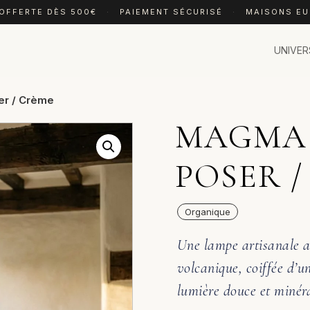
 OFFERTE DÈS 500€
·
PAIEMENT SÉCURISÉ
·
MAISONS E
UNIVER
er / Crème
MAGMA 
POSER 
Organique
Une lampe artisanale a
volcanique, coiffée d’u
lumière douce et minéra