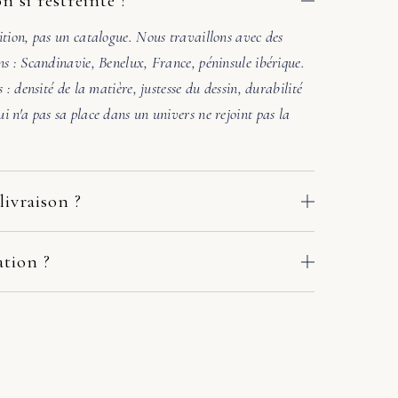
n si restreinte ?
ition, pas un catalogue. Nous travaillons avec des
ns : Scandinavie, Benelux, France, péninsule ibérique.
s : densité de la matière, justesse du dessin, durabilité
i n'a pas sa place dans un univers ne rejoint pas la
livraison ?
 des ateliers de nos fabricants européens. Le délai
e adresse : comptez en général 2 à 10 jours ouvrés. Si
ation ?
crivez-nous sous quelques jours avec deux ou trois
. Une photo de la pièce où ira le meuble suffit. Sous
r en main avec le fabricant et le transporteur :
l'accord des matières et la lumière. Si l'harmonie n'est
ou solution adaptée. Pas de procédure à votre charge.
ers une autre référence. Pas de pression commerciale,
chat.