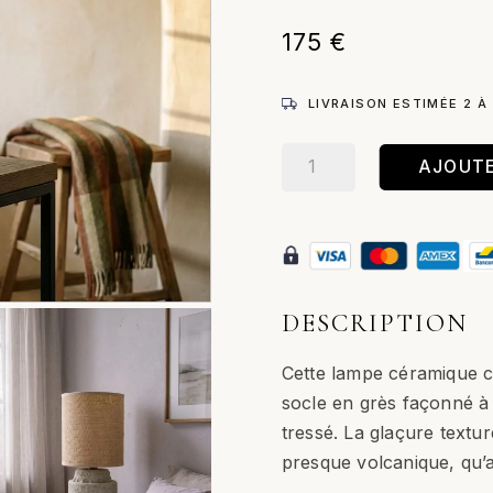
175
€
LIVRAISON ESTIMÉE 2 À
quantité
AJOUTE
de
Magma
–
Lampe
à
poser
DESCRIPTION
/
Crème
Cette lampe céramique c
socle en grès façonné à 
tressé. La glaçure textur
presque volcanique, qu’a