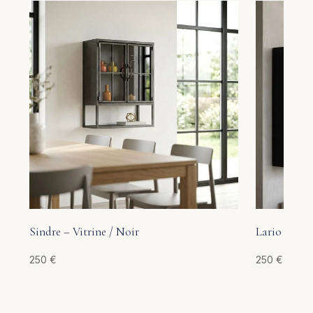
Sindre – Vitrine / Noir
Lario – Vitr
250
€
250
€