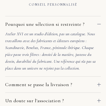
CONSEIL PERSONNALISÉ
Pourquoi une sélection si restreinte ?
Atelier XVI est un studio d'édition, pas un catalogue. Nous
travaillons avec des fabricants et éditeurs européens :
Scandinavie, Benelux, France, péninsule ibérique. Chaque
pièce passe trois filtres : densité de la matière, justesse du
dessin, durabilité du fabricant. Une référence qui n'a pas sa
place dans un univers ne rejoint pas la collection.
Comment se passe la livraison ?
Nos pièces partent directement des ateliers de nos fabricants
européens. Le délai dépend du fabricant et de votre adresse :
Un doute sur l'association ?
comptez en général 2 à 10 jours ouvrés. Si la pièce arrive