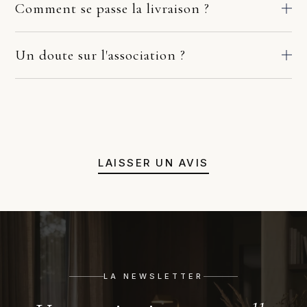
Comment se passe la livraison ?
Nos pièces partent directement des ateliers de nos fabricants
européens. Le délai dépend du fabricant et de votre adresse :
Un doute sur l'association ?
comptez en général 2 à 10 jours ouvrés. Si la pièce arrive
Avant de valider, écrivez-nous. Une photo de la pièce où ira le
endommagée, écrivez-nous sous quelques jours avec deux ou
meuble suffit. Sous 48h, nous vérifions l'échelle, l'accord des
trois photos. Nous prenons le dossier en main avec le fabricant
matières et la lumière. Si l'harmonie n'est pas évidente, nous
et le transporteur : remplacement, remboursement ou solution
orientons vers une autre référence. Pas de pression
adaptée. Pas de procédure à votre charge.
commerciale, juste un avis honnête avant achat.
LAISSER UN AVIS
LA NEWSLETTER