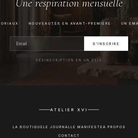
Une respiration mensuelle
TORIAUX
NOUVEAUTÉS EN AVANT-PREMIÈRE
UN EMA
S'INSCRIRE
DÉSINSCRIPTION EN UN CLIC
ATELIER XVI
LA BOUTIQUE
LE JOURNAL
LE MANIFESTE
À PROPOS
CONTACT