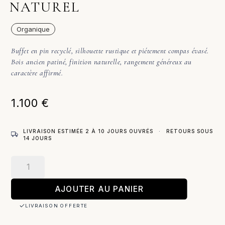
NATUREL
Organique
Buffet en pin recyclé, silhouette rustique et piétement compas évasé.
Bois ancien patiné, finition naturelle, rangement généreux au
caractère affirmé.
1.100
€
LIVRAISON ESTIMÉE 2 À 10 JOURS OUVRÉS
·
RETOURS SOUS
14 JOURS
quantité
de
Helgady
AJOUTER AU PANIER
–
LIVRAISON OFFERTE
Buffet
/