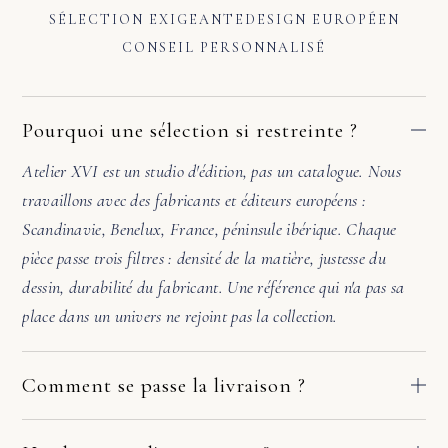
SÉLECTION EXIGEANTE
DESIGN EUROPÉEN
CONSEIL PERSONNALISÉ
Pourquoi une sélection si restreinte ?
Atelier XVI est un studio d'édition, pas un catalogue. Nous
travaillons avec des fabricants et éditeurs européens :
Scandinavie, Benelux, France, péninsule ibérique. Chaque
pièce passe trois filtres : densité de la matière, justesse du
dessin, durabilité du fabricant. Une référence qui n'a pas sa
place dans un univers ne rejoint pas la collection.
Comment se passe la livraison ?
Nos pièces partent directement des ateliers de nos fabricants
européens. Le délai dépend du fabricant et de votre adresse :