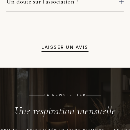
Un doute sur l'association ?
comptez en général 2 à 10 jours ouvrés. Si la pièce arrive
Avant de valider, écrivez-nous. Une photo de la pièce où ira le
endommagée, écrivez-nous sous quelques jours avec deux ou
meuble suffit. Sous 48h, nous vérifions l'échelle, l'accord des
trois photos. Nous prenons le dossier en main avec le fabricant
matières et la lumière. Si l'harmonie n'est pas évidente, nous
et le transporteur : remplacement, remboursement ou solution
orientons vers une autre référence. Pas de pression
adaptée. Pas de procédure à votre charge.
commerciale, juste un avis honnête avant achat.
LAISSER UN AVIS
LA NEWSLETTER
Une respiration mensuelle