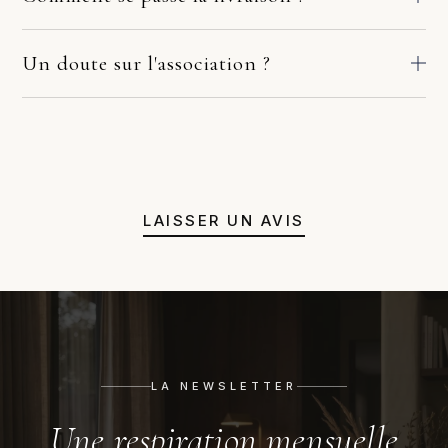
Nos pièces partent directement des ateliers de nos fabricants
européens. Le délai dépend du fabricant et de votre adresse :
Un doute sur l'association ?
comptez en général 2 à 10 jours ouvrés. Si la pièce arrive
Avant de valider, écrivez-nous. Une photo de la pièce où ira le
endommagée, écrivez-nous sous quelques jours avec deux ou
meuble suffit. Sous 48h, nous vérifions l'échelle, l'accord des
trois photos. Nous prenons le dossier en main avec le fabricant
matières et la lumière. Si l'harmonie n'est pas évidente, nous
et le transporteur : remplacement, remboursement ou solution
orientons vers une autre référence. Pas de pression
adaptée. Pas de procédure à votre charge.
commerciale, juste un avis honnête avant achat.
LAISSER UN AVIS
LA NEWSLETTER
Une respiration mensuelle