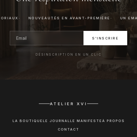
TORIAUX
NOUVEAUTÉS EN AVANT-PREMIÈRE
UN EMA
S'INSCRIRE
DÉSINSCRIPTION EN UN CLIC
ATELIER XVI
LA BOUTIQUE
LE JOURNAL
LE MANIFESTE
À PROPOS
CONTACT