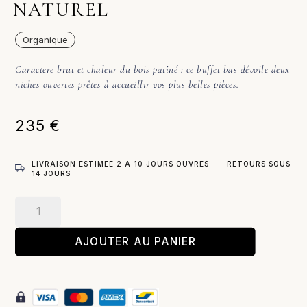
NATUREL
Organique
Caractère brut et chaleur du bois patiné : ce buffet bas dévoile deux
niches ouvertes prêtes à accueillir vos plus belles pièces.
235
€
LIVRAISON ESTIMÉE 2 À 10 JOURS OUVRÉS
·
RETOURS SOUS
14 JOURS
quantité
de
Nabila
AJOUTER AU PANIER
–
Buffet
/
Naturel