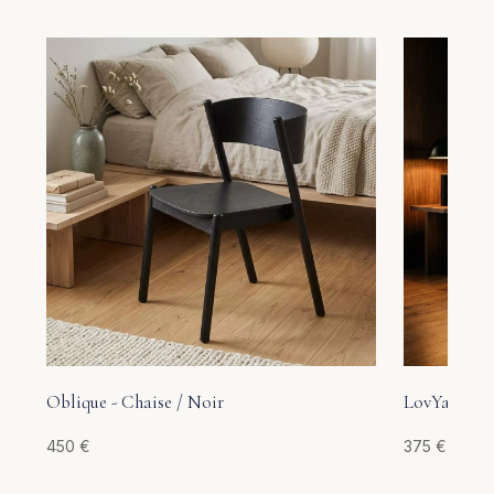
Oblique - Chaise / Noir
LovYa – Cha
450
€
375
€