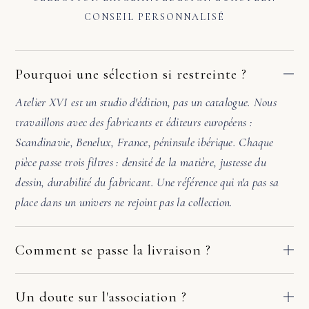
CONSEIL PERSONNALISÉ
Pourquoi une sélection si restreinte ?
Atelier XVI est un studio d'édition, pas un catalogue. Nous
travaillons avec des fabricants et éditeurs européens :
Scandinavie, Benelux, France, péninsule ibérique. Chaque
pièce passe trois filtres : densité de la matière, justesse du
dessin, durabilité du fabricant. Une référence qui n'a pas sa
place dans un univers ne rejoint pas la collection.
Comment se passe la livraison ?
Nos pièces partent directement des ateliers de nos fabricants
européens. Le délai dépend du fabricant et de votre adresse :
Un doute sur l'association ?
comptez en général 2 à 10 jours ouvrés. Si la pièce arrive