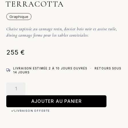
TERRACOTTA
Graphique
Chaise tapissée au cannage rotin, dossier bois noir et assise tuile,
dining cannage ferme pour les tables conviviales.
255
€
LIVRAISON ESTIMÉE 2 À 10 JOURS OUVRÉS
·
RETOURS SOUS
14 JOURS
quantité
de
Melita
AJOUTER AU PANIER
–
LIVRAISON OFFERTE
Chaise
/
Terracotta