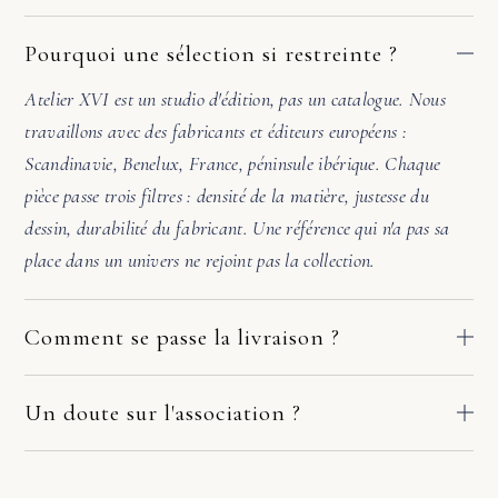
Pourquoi une sélection si restreinte ?
Atelier XVI est un studio d'édition, pas un catalogue. Nous
travaillons avec des fabricants et éditeurs européens :
Scandinavie, Benelux, France, péninsule ibérique. Chaque
pièce passe trois filtres : densité de la matière, justesse du
dessin, durabilité du fabricant. Une référence qui n'a pas sa
place dans un univers ne rejoint pas la collection.
Comment se passe la livraison ?
Nos pièces partent directement des ateliers de nos fabricants
européens. Le délai dépend du fabricant et de votre adresse :
Un doute sur l'association ?
comptez en général 2 à 10 jours ouvrés. Si la pièce arrive
Avant de valider, écrivez-nous. Une photo de la pièce où ira le
endommagée, écrivez-nous sous quelques jours avec deux ou
meuble suffit. Sous 48h, nous vérifions l'échelle, l'accord des
trois photos. Nous prenons le dossier en main avec le fabricant