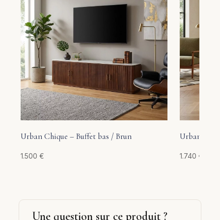
Urban Chique – Buffet bas / Brun
Urban Chiqu
1.500
€
1.740
€
Une question sur ce produit ?