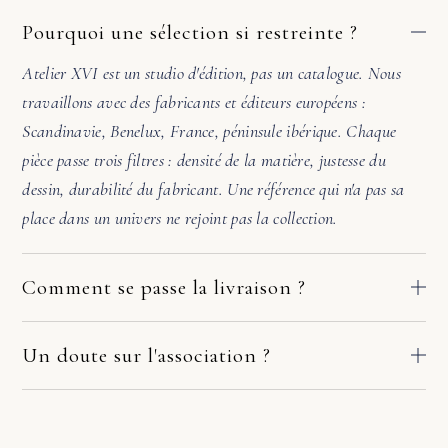
Pourquoi une sélection si restreinte ?
Atelier XVI est un studio d'édition, pas un catalogue. Nous
travaillons avec des fabricants et éditeurs européens :
Scandinavie, Benelux, France, péninsule ibérique. Chaque
pièce passe trois filtres : densité de la matière, justesse du
dessin, durabilité du fabricant. Une référence qui n'a pas sa
place dans un univers ne rejoint pas la collection.
Comment se passe la livraison ?
Nos pièces partent directement des ateliers de nos fabricants
européens. Le délai dépend du fabricant et de votre adresse :
Un doute sur l'association ?
comptez en général 2 à 10 jours ouvrés. Si la pièce arrive
Avant de valider, écrivez-nous. Une photo de la pièce où ira le
endommagée, écrivez-nous sous quelques jours avec deux ou
meuble suffit. Sous 48h, nous vérifions l'échelle, l'accord des
trois photos. Nous prenons le dossier en main avec le fabricant
matières et la lumière. Si l'harmonie n'est pas évidente, nous