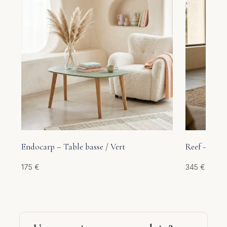
Endocarp – Table basse / Vert
Reef – Table
175
€
345
€