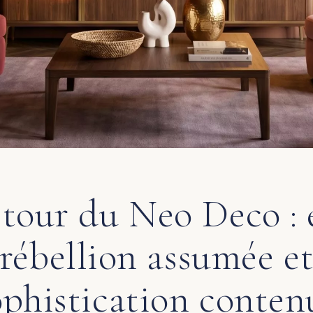
etour du Neo Deco : 
rébellion assumée e
ophistication conten