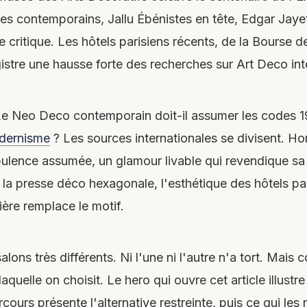
es contemporains, Jallu Ébénistes en tête, Edgar Jayet
critique. Les hôtels parisiens récents, de la Bourse
istre une hausse forte des recherches sur Art Deco inte
Le Neo Deco contemporain doit-il assumer les codes 192
odernisme
? Les sources internationales se divisent. 
ulence assumée, un glamour livable qui revendique sa f
la presse déco hexagonale, l'esthétique des hôtels par
ière remplace le motif.
alons très différents. Ni l'une ni l'autre n'a tort. Ma
elle on choisit. Le hero qui ouvre cet article illustre
cours présente l'alternative restreinte, puis ce qui les r