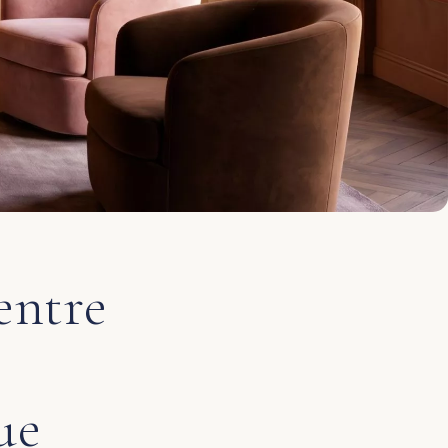
entre
t
ue