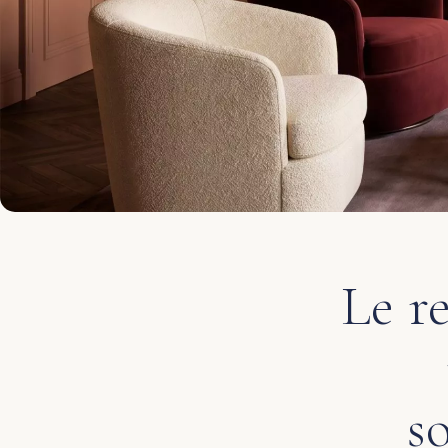
Le r
s