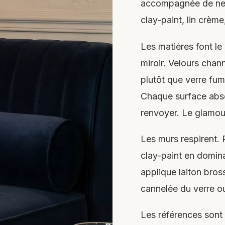
accompagnée de neut
clay-paint, lin crème
Les matières font le
miroir. Velours chann
plutôt que verre fum
Chaque surface absor
renvoyer. Le glamour
Les murs respirent. 
clay-paint en domin
applique laiton bro
cannelée du verre ou 
Les références sont