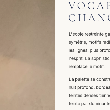
VOCA
CHAN
L'école restreinte g
symétrie, motifs rad
les lignes, plus prof
l'esprit. La sophisti
remplace le motif.
La palette se constr
nuit profond, bordea
teintes denses tienn
teinte par dominante