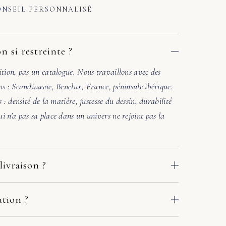
NSEIL PERSONNALISÉ
n si restreinte ?
ition, pas un catalogue. Nous travaillons avec des
ns : Scandinavie, Benelux, France, péninsule ibérique.
s : densité de la matière, justesse du dessin, durabilité
i n'a pas sa place dans un univers ne rejoint pas la
livraison ?
 des ateliers de nos fabricants européens. Le délai
e adresse : comptez en général 2 à 10 jours ouvrés. Si
ation ?
crivez-nous sous quelques jours avec deux ou trois
. Une photo de la pièce où ira le meuble suffit. Sous
r en main avec le fabricant et le transporteur :