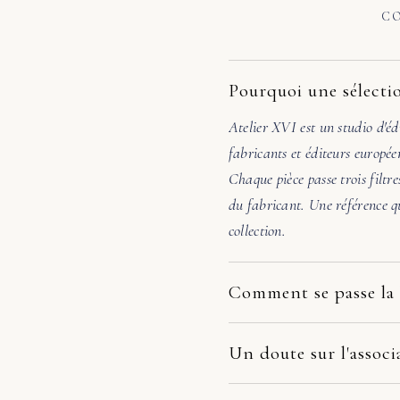
CO
Pourquoi une sélectio
Atelier XVI est un studio d'éd
fabricants et éditeurs europée
Chaque pièce passe trois filtre
du fabricant. Une référence qu
collection.
Comment se passe la 
Nos pièces partent directement
dépend du fabricant et de votr
Un doute sur l'associ
la pièce arrive endommagée, é
Avant de valider, écrivez-nous
photos. Nous prenons le dossie