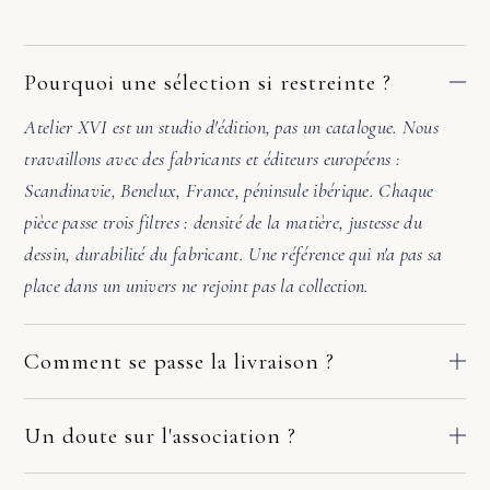
Pourquoi une sélection si restreinte ?
Atelier XVI est un studio d'édition, pas un catalogue. Nous
travaillons avec des fabricants et éditeurs européens :
Scandinavie, Benelux, France, péninsule ibérique. Chaque
pièce passe trois filtres : densité de la matière, justesse du
dessin, durabilité du fabricant. Une référence qui n'a pas sa
place dans un univers ne rejoint pas la collection.
Comment se passe la livraison ?
Nos pièces partent directement des ateliers de nos fabricants
européens. Le délai dépend du fabricant et de votre adresse :
Un doute sur l'association ?
comptez en général 2 à 10 jours ouvrés. Si la pièce arrive
Avant de valider, écrivez-nous. Une photo de la pièce où ira le
endommagée, écrivez-nous sous quelques jours avec deux ou