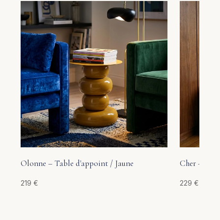
Olonne – Table d'appoint / Jaune
Cher – Tabl
219
€
229
€