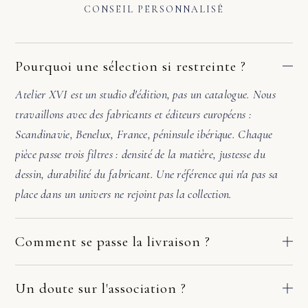
CONSEIL PERSONNALISÉ
Pourquoi une sélection si restreinte ?
Atelier XVI est un studio d'édition, pas un catalogue. Nous
travaillons avec des fabricants et éditeurs européens :
Scandinavie, Benelux, France, péninsule ibérique. Chaque
pièce passe trois filtres : densité de la matière, justesse du
dessin, durabilité du fabricant. Une référence qui n'a pas sa
place dans un univers ne rejoint pas la collection.
Comment se passe la livraison ?
Nos pièces partent directement des ateliers de nos fabricants
européens. Le délai dépend du fabricant et de votre adresse :
Un doute sur l'association ?
comptez en général 2 à 10 jours ouvrés. Si la pièce arrive
Avant de valider, écrivez-nous. Une photo de la pièce où ira le