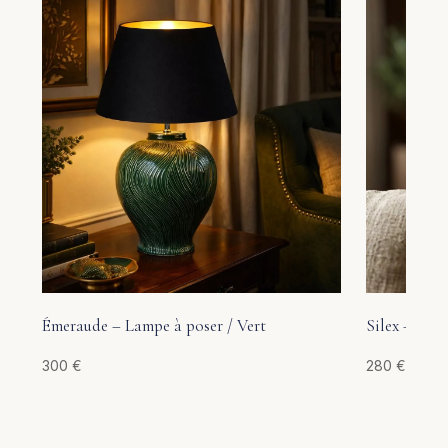
Émeraude – Lampe à poser / Vert
Silex – Lam
300
€
280
€