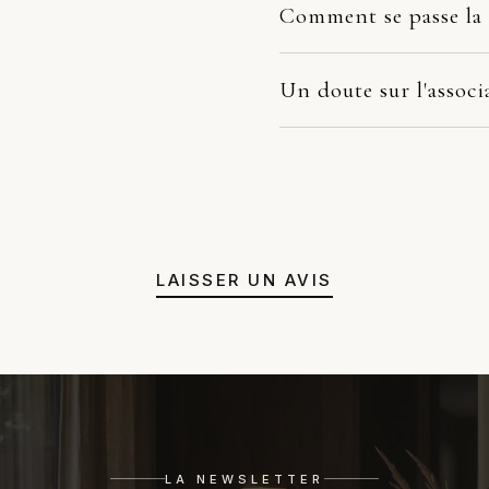
Comment se passe la 
Nos pièces partent directement
dépend du fabricant et de votr
Un doute sur l'associ
la pièce arrive endommagée, é
Avant de valider, écrivez-nous
photos. Nous prenons le dossie
48h, nous vérifions l'échelle, 
remplacement, remboursement 
pas évidente, nous orientons v
juste un avis honnête avant a
LAISSER UN AVIS
LA NEWSLETTER