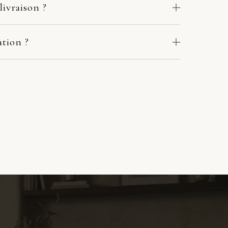
livraison ?
 des ateliers de nos fabricants européens. Le délai
e adresse : comptez en général 2 à 10 jours ouvrés. Si
ation ?
crivez-nous sous quelques jours avec deux ou trois
. Une photo de la pièce où ira le meuble suffit. Sous
r en main avec le fabricant et le transporteur :
l'accord des matières et la lumière. Si l'harmonie n'est
ou solution adaptée. Pas de procédure à votre charge.
ers une autre référence. Pas de pression commerciale,
chat.