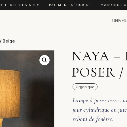
 OFFERTE DÈS 500€
·
PAIEMENT SÉCURISÉ
·
MAISONS E
UNIVER
/ Beige
NAYA –
POSER /
Organique
Lampe à poser terre cui
jour cylindrique en jute
rebord de fenêtre.