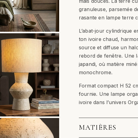
mais douces. La terre cu
granuleuse, parsemée de 
rasante en lampe terre c
L’abat-jour cylindrique e
ton ivoire chaud, harmonis
source et diffuse un hal
rebord de fenêtre. Une la
japandi, où matière minér
monochrome.
Format compact H 52 cm
fournie. Une lampe organ
ivoire dans l’univers Org
MATIÈRES