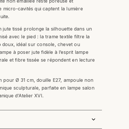
ite non émaillée reste poreuse et
micro-cavités qui captent la lumière
uite.
n jute tissé prolonge la silhouette dans un
é avec le pied : la trame textile filtre la
o doux, idéal sur console, chevet ou
mpe à poser jute fidèle à l’esprit lampe
ale et fibre tissée se répondent en lecture
 pour Ø 31 cm, douille E27, ampoule non
ique sculpturale, parfaite en lampe salon
anique d’Atelier XVI.