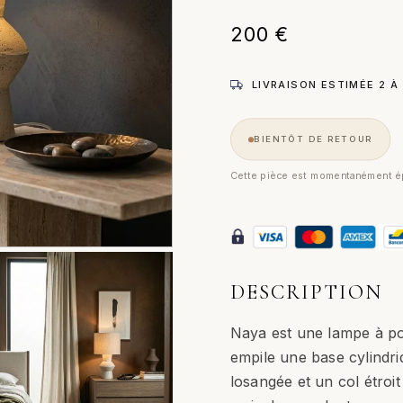
200
€
LIVRAISON ESTIMÉE 2 À
BIENTÔT DE RETOUR
Cette pièce est momentanément ép
DESCRIPTION
Naya est une lampe à pos
empile une base cylindri
losangée et un col étroi