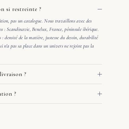
n si restreinte ?
ition, pas un catalogue. Nous travaillons avec des
ns : Scandinavie, Benelux, France, péninsule ibérique.
s : densité de la matière, justesse du dessin, durabilité
i n'a pas sa place dans un univers ne rejoint pas la
livraison ?
 des ateliers de nos fabricants européens. Le délai
e adresse : comptez en général 2 à 10 jours ouvrés. Si
ation ?
crivez-nous sous quelques jours avec deux ou trois
. Une photo de la pièce où ira le meuble suffit. Sous
r en main avec le fabricant et le transporteur :
l'accord des matières et la lumière. Si l'harmonie n'est
ou solution adaptée. Pas de procédure à votre charge.
ers une autre référence. Pas de pression commerciale,
chat.