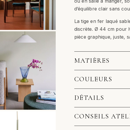
ou en salle à manger, s
d’équilibre clair sans co
La tige en fer laqué sab
discrète. Ø 44 cm pour 
pièce graphique, juste, s
MATIÈRES
COULEURS
DÉTAILS
CONSEILS ATEL