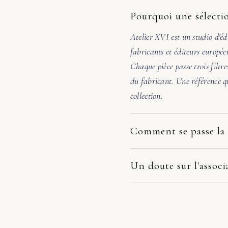
Pourquoi une sélectio
Atelier XVI est un studio d'éd
fabricants et éditeurs europée
Chaque pièce passe trois filtre
du fabricant. Une référence qu
collection.
Comment se passe la 
Nos pièces partent directement
dépend du fabricant et de votr
Un doute sur l'associ
la pièce arrive endommagée, é
Avant de valider, écrivez-nous
photos. Nous prenons le dossie
48h, nous vérifions l'échelle, 
remplacement, remboursement 
pas évidente, nous orientons v
juste un avis honnête avant a