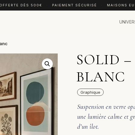
 OFFERTE DÈS 500€
·
PAIEMENT SÉCURISÉ
·
MAISONS E
UNIVER
lanc
SOLID –
BLANC
Graphique
Suspension en verre opal
une lumière calme et gr
d’un îlot.