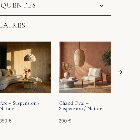
ÉQUENTES
LAIRES
Naluna – 
Naturel
189
€
Arc – Suspension /
Chand Oval –
Naturel
Suspension / Naturel
350
€
290
€