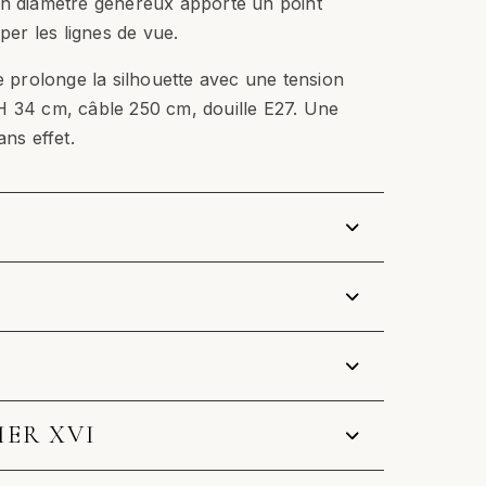
on diamètre généreux apporte un point
uper les lignes de vue.
le prolonge la silhouette avec une tension
H 34 cm, câble 250 cm, douille E27. Une
ans effet.
IER XVI