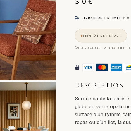
310
€
LIVRAISON ESTIMÉE 2 À
BIENTÔT DE RETOUR
Cette pièce est momentanément ép
DESCRIPTION
Serene capte la lumière 
globe en verre opalin ne
surface d’un rythme calm
repas ou d’un îlot, la su