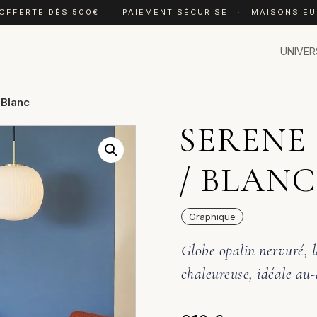
 OFFERTE DÈS 500€
·
PAIEMENT SÉCURISÉ
·
MAISONS E
UNIVER
 Blanc
SERENE
/ BLANC
Graphique
Globe opalin nervuré, l
chaleureuse, idéale au-