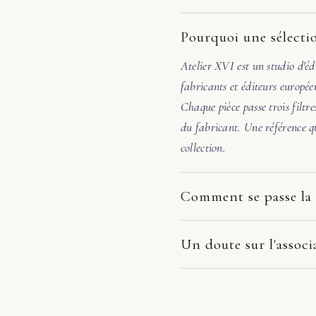
Pourquoi une sélectio
Atelier XVI est un studio d'éd
fabricants et éditeurs europée
Chaque pièce passe trois filtre
du fabricant. Une référence qu
collection.
Comment se passe la 
Nos pièces partent directement
dépend du fabricant et de votr
Un doute sur l'associ
la pièce arrive endommagée, é
Avant de valider, écrivez-nous
photos. Nous prenons le dossie
48h, nous vérifions l'échelle, 
remplacement, remboursement 
pas évidente, nous orientons v