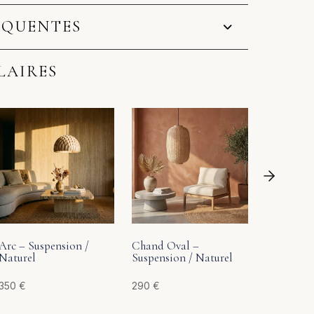
ÉQUENTES
LAIRES
Naluna – 
Naturel
189
€
Arc – Suspension /
Chand Oval –
Naturel
Suspension / Naturel
350
€
290
€