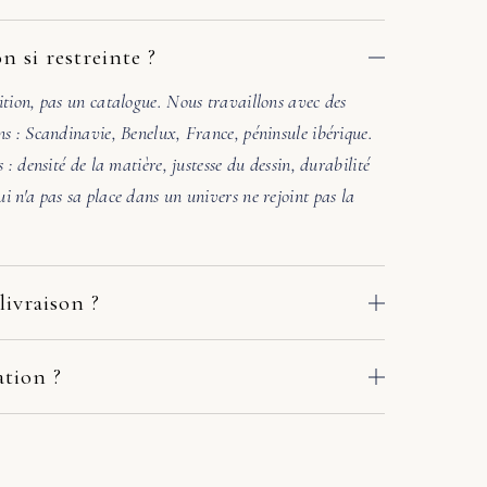
n si restreinte ?
ition, pas un catalogue. Nous travaillons avec des
ns : Scandinavie, Benelux, France, péninsule ibérique.
s : densité de la matière, justesse du dessin, durabilité
i n'a pas sa place dans un univers ne rejoint pas la
livraison ?
 des ateliers de nos fabricants européens. Le délai
e adresse : comptez en général 2 à 10 jours ouvrés. Si
ation ?
crivez-nous sous quelques jours avec deux ou trois
. Une photo de la pièce où ira le meuble suffit. Sous
r en main avec le fabricant et le transporteur :
l'accord des matières et la lumière. Si l'harmonie n'est
ou solution adaptée. Pas de procédure à votre charge.
ers une autre référence. Pas de pression commerciale,